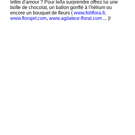
lettre d'amour ? Pour le/la surprendre offrez lui une
boîte de chocolat, un ballon gonflé à l'hélium ou
encore un bouquet de fleurs (
www.foliflora.fr
,
www.florajet.com
,
www.agitateur-floral.com
... )!