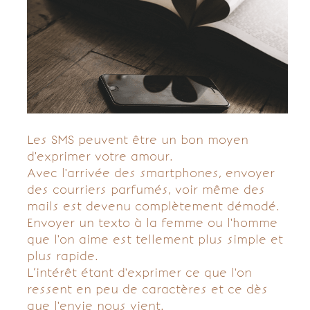
Les SMS peuvent être un bon moyen
d'exprimer votre amour.
Avec l'arrivée des smartphones, envoyer
des courriers parfumés, voir même des
mails est devenu complètement démodé.
Envoyer un texto à la femme ou l'homme
que l'on aime est tellement plus simple et
plus rapide.
L’intérêt étant d'exprimer ce que l'on
ressent en peu de caractères et ce dès
que l'envie nous vient.