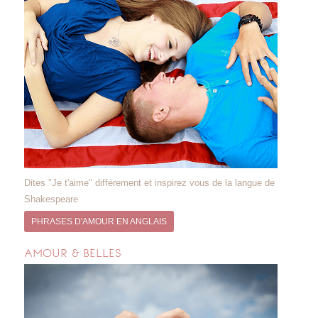
Dites "Je t'aime" différement et inspirez vous de la langue de
Shakespeare
PHRASES D'AMOUR EN ANGLAIS
AMOUR & BELLES