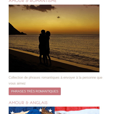
AMOUR & ROMANTISME
Collection de phrases romantiques à envoyer à la personne que
vous aimez
PHRASES TRÈS ROMANTIQUES
AMOUR & ANGLAIS